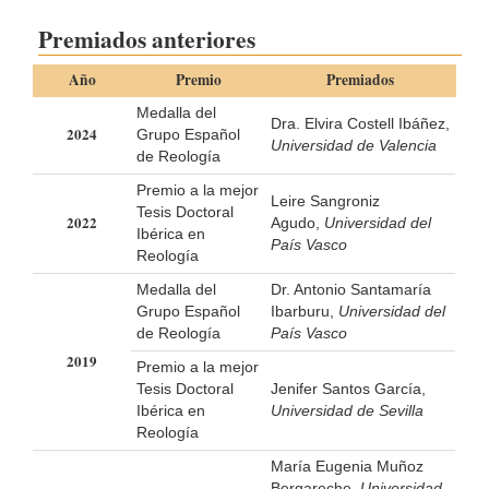
Premiados anteriores
Año
Premio
Premiados
Medalla del
Dra. Elvira Costell Ibáñez,
2024
Grupo Español
Universidad de Valencia
de Reología
Premio a la mejor
Leire Sangroniz
Tesis Doctoral
2022
Agudo,
Universidad del
Ibérica en
País Vasco
Reología
Medalla del
Dr. Antonio Santamaría
Grupo Español
Ibarburu,
Universidad del
de Reología
País Vasco
2019
Premio a la mejor
Tesis Doctoral
Jenifer Santos García,
Ibérica en
Universidad de Sevilla
Reología
María Eugenia Muñoz
Bergareche,
Universidad