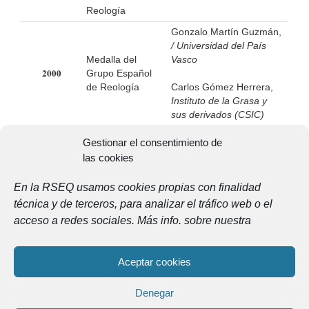
Reología
Gonzalo Martín Guzmán,
/ Universidad del País
Medalla del
Vasco
2000
Grupo Español
de Reología
Carlos Gómez Herrera,
Instituto de la Grasa y
sus derivados (CSIC)
José Alemán Vega,
/
Gestionar el consentimiento de
Medalla del
Instituto de Ciencia y
1997
las cookies
Grupo Español
Tecnología de Polímeros
de Reología
(CSIC)
En la RSEQ usamos cookies propias con finalidad
técnica y de terceros, para analizar el tráfico web o el
acceso a redes sociales. Más info. sobre nuestra
Aceptar cookies
Denegar